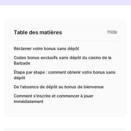
Table des matières
Hide
Réclamer votre bonus sans dépôt
Codes bonus exclusifs sans dépôt du casino de la
Barbade
Étape par étape : comment obtenir votre bonus sans
dépôt
De l'absence de dépôt au bonus de bienvenue
Comment s'inscrire et commencer à jouer
immédiatement
Effectuer des dépôts sécurisés pour des jeux en
argent réel
Retraits rapides et sûrs au casino de la Barbade