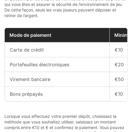
qui vous êtes et assurer la sécurité de l’environnement de jeu.
De cette façon, seuls les vrais joueurs peuvent déposer et
retirer de l’argent.
Mode de paiement
Minim
Carte de crédit
€10
Portefeuilles électroniques
€20
Virement bancaire
€50
Bons prépayés
€10
Lorsque vous effectuez votre premier dépôt, choisissez la
méthode que vous souhaitez utiliser, saisissez un montant
compris entre €10 et € et confirmez le paiement. Vous pouvez