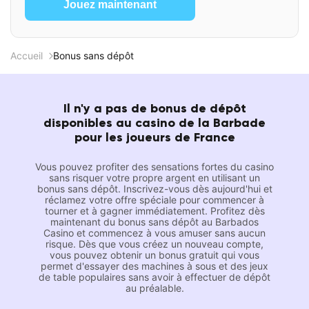
Jouez maintenant
Accueil
Bonus sans dépôt
Il n'y a pas de bonus de dépôt
disponibles au casino de la Barbade
pour les joueurs de France
Vous pouvez profiter des sensations fortes du casino
sans risquer votre propre argent en utilisant un
bonus sans dépôt. Inscrivez-vous dès aujourd'hui et
réclamez votre offre spéciale pour commencer à
tourner et à gagner immédiatement. Profitez dès
maintenant du bonus sans dépôt au Barbados
Casino et commencez à vous amuser sans aucun
risque. Dès que vous créez un nouveau compte,
vous pouvez obtenir un bonus gratuit qui vous
permet d'essayer des machines à sous et des jeux
de table populaires sans avoir à effectuer de dépôt
au préalable.