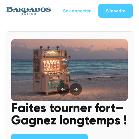
Se connecter
S'inscrire
Faites tourner fort–
Gagnez longtemps !