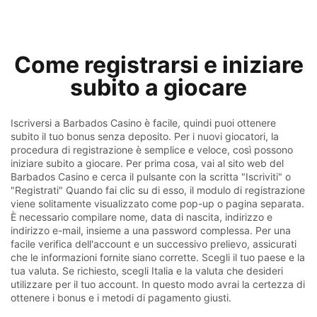
Come registrarsi e iniziare
subito a giocare
Iscriversi a Barbados Casino è facile, quindi puoi ottenere
subito il tuo bonus senza deposito. Per i nuovi giocatori, la
procedura di registrazione è semplice e veloce, così possono
iniziare subito a giocare. Per prima cosa, vai al sito web del
Barbados Casino e cerca il pulsante con la scritta "Iscriviti" o
"Registrati" Quando fai clic su di esso, il modulo di registrazione
viene solitamente visualizzato come pop-up o pagina separata.
È necessario compilare nome, data di nascita, indirizzo e
indirizzo e-mail, insieme a una password complessa. Per una
facile verifica dell'account e un successivo prelievo, assicurati
che le informazioni fornite siano corrette. Scegli il tuo paese e la
tua valuta. Se richiesto, scegli Italia e la valuta che desideri
utilizzare per il tuo account. In questo modo avrai la certezza di
ottenere i bonus e i metodi di pagamento giusti.