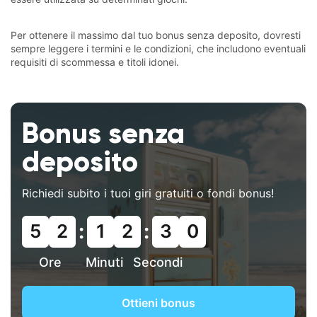
Per ottenere il massimo dal tuo bonus senza deposito, dovresti
sempre leggere i termini e le condizioni, che includono eventuali
requisiti di scommessa e titoli idonei.
Bonus senza
deposito
Richiedi subito i tuoi giri gratuiti o fondi bonus!
:
:
5
2
1
2
2
9
Ore
Minuti
Secondi
Ottieni bonus