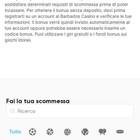
soddisfare determinati requisiti di scommessa prima di poter
incassare. Per ottenere il bonus senza deposito, devi prima
registrarti su un account al Barbados Casino e verificare le tue
informazioni. Il bonus verrà quindi inviato automaticamente al
tuo account oppure potrebbe essere necessario inserire un
codice bonus. Puoi utilizzare i giri gratuiti o i fondi bonus sui
giochi idonei.
Fai la tua scommessa
Tutto