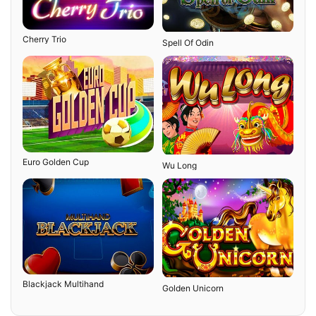
Cherry Trio
Spell Of Odin
Euro Golden Cup
Wu Long
Blackjack Multihand
Golden Unicorn