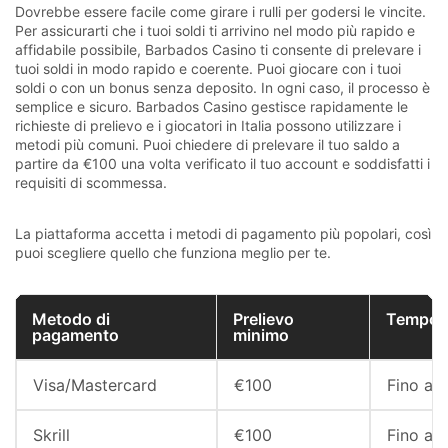
Dovrebbe essere facile come girare i rulli per godersi le vincite.
Per assicurarti che i tuoi soldi ti arrivino nel modo più rapido e
affidabile possibile, Barbados Casino ti consente di prelevare i
tuoi soldi in modo rapido e coerente. Puoi giocare con i tuoi
soldi o con un bonus senza deposito. In ogni caso, il processo è
semplice e sicuro. Barbados Casino gestisce rapidamente le
richieste di prelievo e i giocatori in Italia possono utilizzare i
metodi più comuni. Puoi chiedere di prelevare il tuo saldo a
partire da €100 una volta verificato il tuo account e soddisfatti i
requisiti di scommessa.
La piattaforma accetta i metodi di pagamento più popolari, così
puoi scegliere quello che funziona meglio per te.
Metodo di
Prelievo
Tempo d
pagamento
minimo
Visa/Mastercard
€100
Fino a 6
Skrill
€100
Fino a 2