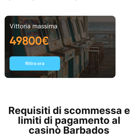
Vittoria massima
49800€
Ritira ora
Requisiti di scommessa e
limiti di pagamento al
casinò Barbados