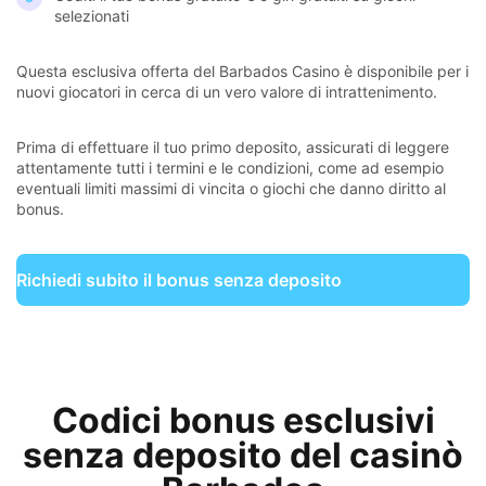
selezionati
Questa esclusiva offerta del Barbados Casino è disponibile per i
nuovi giocatori in cerca di un vero valore di intrattenimento.
Prima di effettuare il tuo primo deposito, assicurati di leggere
attentamente tutti i termini e le condizioni, come ad esempio
eventuali limiti massimi di vincita o giochi che danno diritto al
bonus.
Richiedi subito il bonus senza deposito
Codici bonus esclusivi
senza deposito del casinò