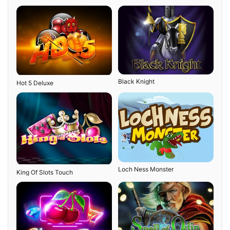
Black Knight
Hot 5 Deluxe
Loch Ness Monster
King Of Slots Touch