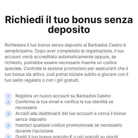
Richiedi il tuo bonus senza
deposito
Richiedere il tuo bonus senza deposito al Barbados Casino è
semplicissimo. Dopo aver completato la registrazione, il tuo
account verrà accreditato automaticamente oppure, se
richiesto, potrebbe essere necessario inserire un codice
speciale. Controlla la sezione promozioni per assicurarti che il
tuo bonus sia attivo, così potrai iniziare subito a giocare con il
tuo saldo regalato o con i giri gratuiti.
Registra un nuovo account su Barbados Casino
Conferma la tua email e verifica la tua identità se
necessario
Accedi alla dashboard del tuo account e cerca il bonus
senza deposito
Inserisci qualsiasi codice promozionale se necessario
durante l'iscrizione
Goditi il tuo bonus gratuito € o giri gratuiti su giochi