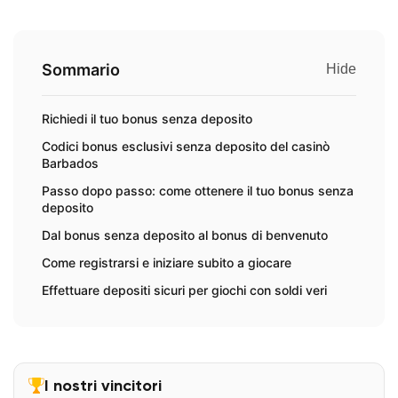
Sommario
Hide
Richiedi il tuo bonus senza deposito
Codici bonus esclusivi senza deposito del casinò
Barbados
Passo dopo passo: come ottenere il tuo bonus senza
deposito
Dal bonus senza deposito al bonus di benvenuto
Come registrarsi e iniziare subito a giocare
Effettuare depositi sicuri per giochi con soldi veri
Prelievi rapidi e sicuri al casinò Barbados
Requisiti di scommessa e limiti di pagamento al
casinò Barbados
I nostri vincitori
Come funzionano le scommesse e i pagamenti