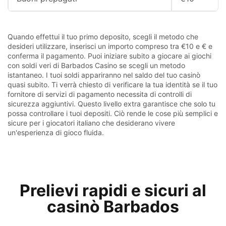
Quando effettui il tuo primo deposito, scegli il metodo che
desideri utilizzare, inserisci un importo compreso tra €10 e € e
conferma il pagamento. Puoi iniziare subito a giocare ai giochi
con soldi veri di Barbados Casino se scegli un metodo
istantaneo. I tuoi soldi appariranno nel saldo del tuo casinò
quasi subito. Ti verrà chiesto di verificare la tua identità se il tuo
fornitore di servizi di pagamento necessita di controlli di
sicurezza aggiuntivi. Questo livello extra garantisce che solo tu
possa controllare i tuoi depositi. Ciò rende le cose più semplici e
sicure per i giocatori italiano che desiderano vivere
un'esperienza di gioco fluida.
Prelievi rapidi e sicuri al
casinò Barbados