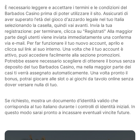
È necessario leggere e accettare i termini e le condizioni del
Barbados Casino prima di poter utilizzare il sito. Assicurati di
aver superato l'età del gioco d'azzardo legale nel tuo Italia
selezionando la casella, quindi vai avanti. Invia la tua
registrazione: per terminare, clicca su "Registrati" Alla maggior
parte degli utenti viene inviata immediatamente una conferma
via e-mail. Per far funzionare il tuo nuovo account, aprilo e
clicca sul link al suo interno. Una volta che il tuo account è
attivo, puoi accedere facilmente alla sezione promozioni.
Potrebbe essere necessario scegliere di ottenere il bonus senza
deposito del tuo Barbados Casino, ma nella maggior parte dei
casi ti verrà assegnato automaticamente. Una volta pronto il
bonus, potrai giocare alle slot o ai giochi da tavolo online senza
dover versare nulla di tuo.
Se richiesto, mostra un documento d'identità valido che
corrisponda al tuo italiano durante i controlli di identità iniziali. In
questo modo sarai pronto a incassare eventuali vincite future.