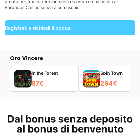
pronto per trascorrere momenti davvero emozionanti al
Barbados Casino senza alcun rischio!
Registrati e richiedi il bonus
Ora Vincere
In the Forest
Spin Town
87€
294€
Dal bonus senza deposito
al bonus di benvenuto