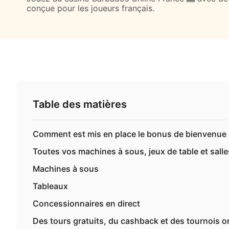
conçue pour les joueurs français.
Table des matières
Comment est mis en place le bonus de bienvenue 
Toutes vos machines à sous, jeux de table et sall
Machines à sous
Tableaux
Concessionnaires en direct
Des tours gratuits, du cashback et des tournois o