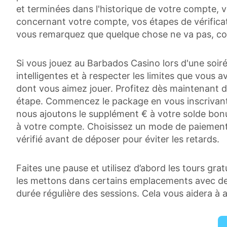
et terminées dans l'historique de votre compte,
concernant votre compte, vos étapes de vérificat
vous remarquez que quelque chose ne va pas, co
Si vous jouez au Barbados Casino lors d'une soiré
intelligentes et à respecter les limites que vous 
dont vous aimez jouer. Profitez dès maintenant de
étape. Commencez le package en vous inscrivant,
nous ajoutons le supplément € à votre solde bonu
à votre compte. Choisissez un mode de paiement 
vérifié avant de déposer pour éviter les retards.
Faites une pause et utilisez d’abord les tours grat
les mettons dans certains emplacements avec des 
durée régulière des sessions. Cela vous aidera à 