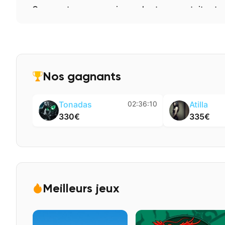
Comment nous organisons des tours gratuits et com
Cashback : une protection en milieu de semaine av
Tournois du week-end
Devenez VIP au Barbados Casino
Nos gagnants
Ce que signifie le statut VIP au casino de la Barba
Jeu sous licence et en toute sécurité France
Tonadas
Delorse
02:36:11
Expérience de casino mobile
330€
185€
Événements spéciaux et France célébrations
Comment fonctionne notre calendrier d'événemen
Gagnants du casino de la Barbade : encaissement
Ce que nous faisons pour vous aider à transformer 
Meilleurs jeux
Conseils généraux pour jouer en ligne en toute sé
Utilisation de Slotocash comme outil de budget co