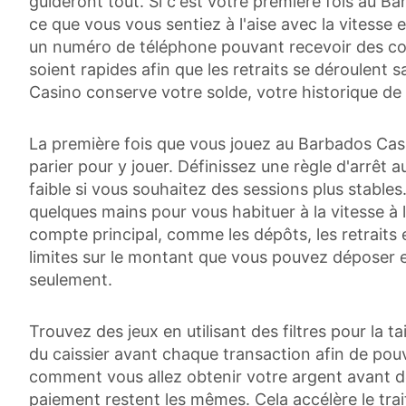
guideront tout. Si c'est votre première fois au 
ce que vous vous sentiez à l'aise avec la vitesse e
un numéro de téléphone pouvant recevoir des cod
soient rapides afin que les retraits se déroulen
Casino conserve votre solde, votre historique de
La première fois que vous jouez au Barbados Casin
parier pour y jouer. Définissez une règle d'arrêt
faible si vous souhaitez des sessions plus stable
quelques mains pour vous habituer à la vitesse à 
compte principal, comme les dépôts, les retraits 
limites sur le montant que vous pouvez déposer 
seulement.
Trouvez des jeux en utilisant des filtres pour la ta
du caissier avant chaque transaction afin de pouv
comment vous allez obtenir votre argent avant d
paiement restent les mêmes. Cela accélère le tra