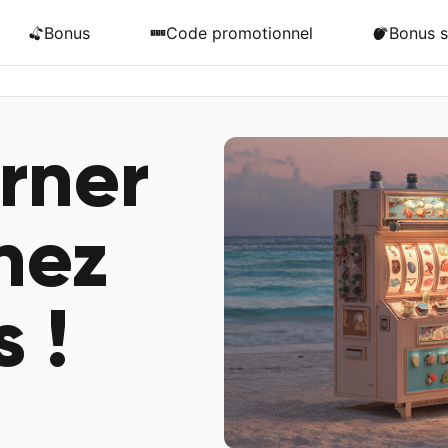
Bonus
Code promotionnel
Bonus s
urner
nez
 !