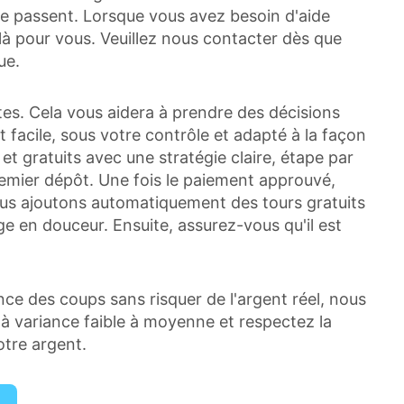
e passent. Lorsque vous avez besoin d'aide
là pour vous. Veuillez nous contacter dès que
ue.
tes. Cela vous aidera à prendre des décisions
t facile, sous votre contrôle et adapté à la façon
t gratuits avec une stratégie claire, étape par
emier dépôt. Une fois le paiement approuvé,
nous ajoutons automatiquement des tours gratuits
 en douceur. Ensuite, assurez-vous qu'il est
ence des coups sans risquer de l'argent réel, nous
 à variance faible à moyenne et respectez la
otre argent.