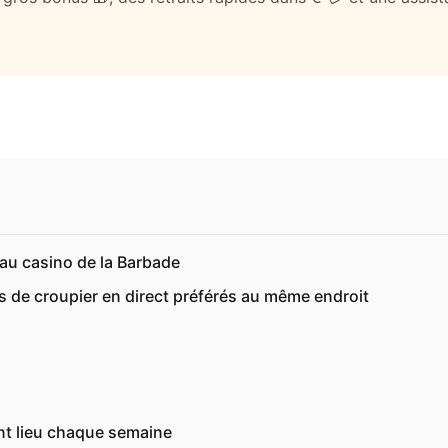
au casino de la Barbade
es de croupier en direct préférés au même endroit
nt lieu chaque semaine