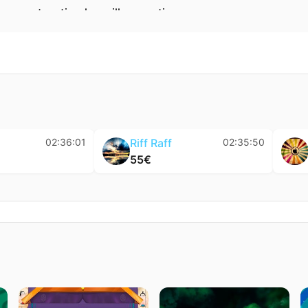
ment en tirer le meilleur parti
ec des limites claires
de
02:36:10
Atilla
02:36:01
335€
ts France
votre jeu en retraits d'argent réel
curité
ntrôlé