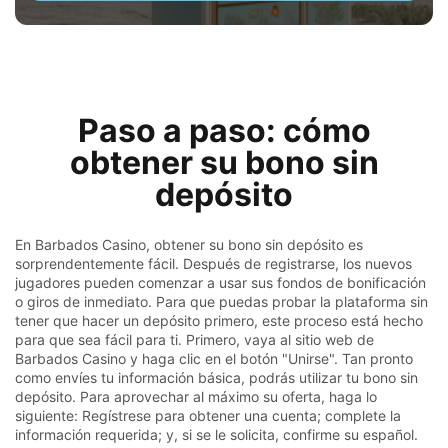
Paso a paso: cómo
obtener su bono sin
depósito
En Barbados Casino, obtener su bono sin depósito es
sorprendentemente fácil. Después de registrarse, los nuevos
jugadores pueden comenzar a usar sus fondos de bonificación
o giros de inmediato. Para que puedas probar la plataforma sin
tener que hacer un depósito primero, este proceso está hecho
para que sea fácil para ti. Primero, vaya al sitio web de
Barbados Casino y haga clic en el botón "Unirse". Tan pronto
como envíes tu información básica, podrás utilizar tu bono sin
depósito. Para aprovechar al máximo su oferta, haga lo
siguiente: Regístrese para obtener una cuenta; complete la
información requerida; y, si se le solicita, confirme su español.