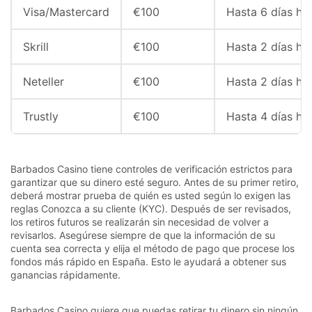
Visa/Mastercard
€100
Hasta 6 días háb
Skrill
€100
Hasta 2 días háb
Neteller
€100
Hasta 2 días háb
Trustly
€100
Hasta 4 días háb
Barbados Casino tiene controles de verificación estrictos para
garantizar que su dinero esté seguro. Antes de su primer retiro,
deberá mostrar prueba de quién es usted según lo exigen las
reglas Conozca a su cliente (KYC). Después de ser revisados,
los retiros futuros se realizarán sin necesidad de volver a
revisarlos. Asegúrese siempre de que la información de su
cuenta sea correcta y elija el método de pago que procese los
fondos más rápido en España. Esto le ayudará a obtener sus
ganancias rápidamente.
Barbados Casino quiere que puedas retirar tu dinero sin ningún