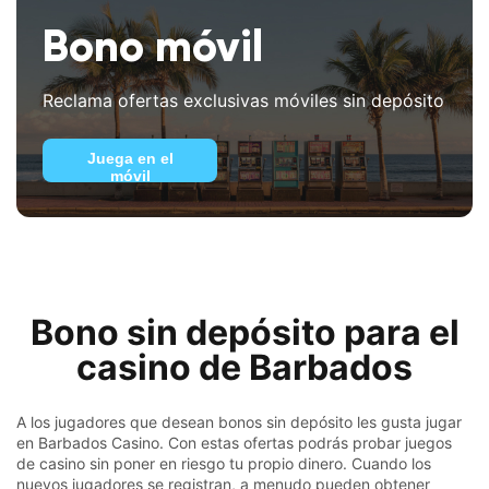
Bono móvil
Reclama ofertas exclusivas móviles sin depósito
Juega en el
móvil
Bono sin depósito para el
casino de Barbados
A los jugadores que desean bonos sin depósito les gusta jugar
en Barbados Casino. Con estas ofertas podrás probar juegos
de casino sin poner en riesgo tu propio dinero. Cuando los
nuevos jugadores se registran, a menudo pueden obtener