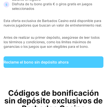
Disfruta de tu bono gratis € o giros gratis en juegos
seleccionados
Esta oferta exclusiva de Barbados Casino está disponible para
nuevos jugadores que buscan un valor de entretenimiento real.
Antes de realizar su primer depósito, asegúrese de leer todos
los términos y condiciones, como los límites máximos de
ganancias o los juegos que son elegibles para el bono.
Reclame el bono sin depósito ahora
Códigos de bonificación
sin depósito exclusivos de