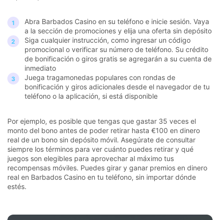
Abra Barbados Casino en su teléfono e inicie sesión. Vaya
a la sección de promociones y elija una oferta sin depósito
Siga cualquier instrucción, como ingresar un código
promocional o verificar su número de teléfono. Su crédito
de bonificación o giros gratis se agregarán a su cuenta de
inmediato
Juega tragamonedas populares con rondas de
bonificación y giros adicionales desde el navegador de tu
teléfono o la aplicación, si está disponible
Por ejemplo, es posible que tengas que gastar 35 veces el
monto del bono antes de poder retirar hasta €100 en dinero
real de un bono sin depósito móvil. Asegúrate de consultar
siempre los términos para ver cuánto puedes retirar y qué
juegos son elegibles para aprovechar al máximo tus
recompensas móviles. Puedes girar y ganar premios en dinero
real en Barbados Casino en tu teléfono, sin importar dónde
estés.