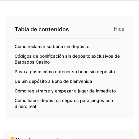
Tabla de contenidos
Hide
Cómo reclamar su bono sin depósito
Códigos de bonificación sin depósito exclusivos de
Barbados Casino
Paso a paso: cómo obtener su bono sin depósito
De Sin depósito a Bono de bienvenida
Cómo registrarse y empezar a jugar de inmediato
Cómo hacer depósitos seguros para juegos con
dinero real
Retiros rápidos y seguros en el casino de Barbados
Requisitos de apuestas y límites de pago en el
casino de Barbados