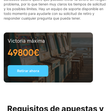
problema, por lo que tienen muy claros los tiempos de solicitud
y los posibles límites. Hay un equipo de soporte disponible en
todo momento para ayudarle con su solicitud de retiro y
responder cualquier pregunta que pueda tener.
Victoria máxima
49800€
Retirar ahora
Requisitos de apuestas y