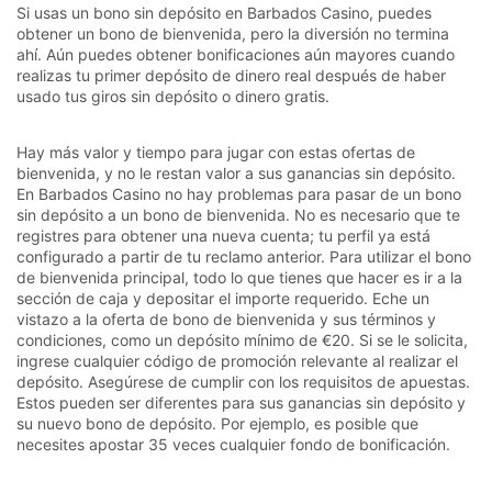
Si usas un bono sin depósito en Barbados Casino, puedes
obtener un bono de bienvenida, pero la diversión no termina
ahí. Aún puedes obtener bonificaciones aún mayores cuando
realizas tu primer depósito de dinero real después de haber
usado tus giros sin depósito o dinero gratis.
Hay más valor y tiempo para jugar con estas ofertas de
bienvenida, y no le restan valor a sus ganancias sin depósito.
En Barbados Casino no hay problemas para pasar de un bono
sin depósito a un bono de bienvenida. No es necesario que te
registres para obtener una nueva cuenta; tu perfil ya está
configurado a partir de tu reclamo anterior. Para utilizar el bono
de bienvenida principal, todo lo que tienes que hacer es ir a la
sección de caja y depositar el importe requerido. Eche un
vistazo a la oferta de bono de bienvenida y sus términos y
condiciones, como un depósito mínimo de €20. Si se le solicita,
ingrese cualquier código de promoción relevante al realizar el
depósito. Asegúrese de cumplir con los requisitos de apuestas.
Estos pueden ser diferentes para sus ganancias sin depósito y
su nuevo bono de depósito. Por ejemplo, es posible que
necesites apostar 35 veces cualquier fondo de bonificación.