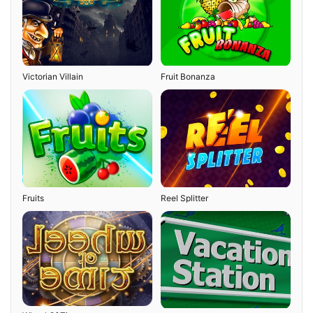
Victorian Villain
Fruit Bonanza
Fruits
Reel Splitter