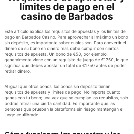
límites de pago en el
casino de Barbados
Este artículo explica los requisitos de apuestas y los límites de
pago en Barbados Casino. Para aprovechar al máximo un bono
sin depósito, es importante saber cuáles son. Para convertir el
dinero de su bono en dinero real, debe cumplir con ciertos
requisitos de apuesta. Un bono de €50, por ejemplo,
generalmente viene con un requisito de juego de €1750, lo que
significa que debes apostar un total de €1750 antes de poder
retirar dinero.
Al igual que otros bonos, los bonos sin depósito tienen
requisitos de apuesta y límites de pago. No importa cuánto
ganes con tu bono; una vez que se cumplan los requisitos, solo
podrás retirar una cierta cantidad. Es importante que las
personas que prueban la plataforma sin riesgo mantengan el
juego equilibrado.