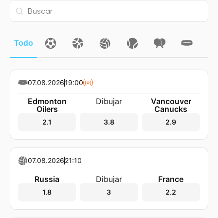
Todo
07.08.2026
19:00
Edmonton
Dibujar
Vancouver
Oilers
Canucks
2.1
3.8
2.9
07.08.2026
21:10
Russia
Dibujar
France
1.8
3
2.2