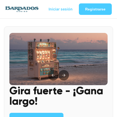
Iniciar sesión
Registrarse
Gira fuerte - ¡Gana
largo!