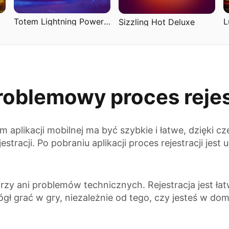
Totem Lightning Power Reels
L
Sizzling Hot Deluxe
oblemowy proces rejes
 aplikacji mobilnej ma być szybkie i łatwe, dzięki 
tracji. Po pobraniu aplikacji proces rejestracji jest
 ani problemów technicznych. Rejestracja jest łatwa
 grać w gry, niezależnie od tego, czy jesteś w dom