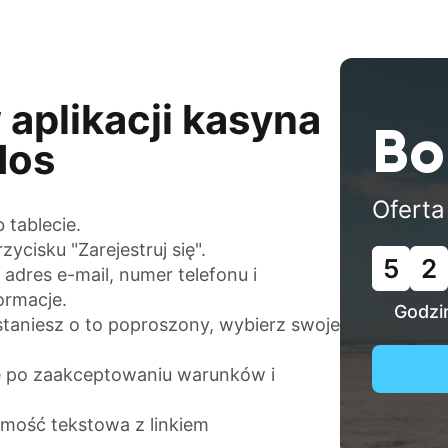
 aplikacji kasyna
Bo
dos
Oferta
b tablecie.
zycisku "Zarejestruj się".
5
2
 adres e-mail, numer telefonu i
ormacje.
Godzi
ostaniesz o to poproszony, wybierz swoje
ję po zaakceptowaniu warunków i
omość tekstowa z linkiem