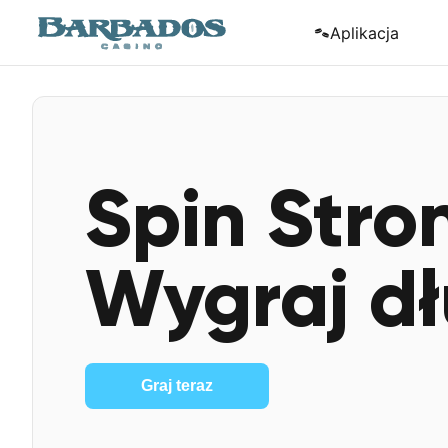
Aplikacja
Spin Stro
Wygraj dł
Graj teraz