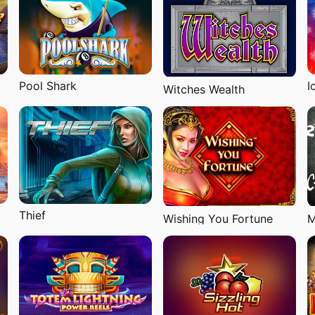
Pool Shark
Witches Wealth
Thief
Wishing You Fortune
M