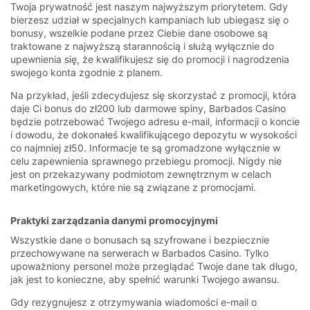
Twoja prywatność jest naszym najwyższym priorytetem. Gdy
bierzesz udział w specjalnych kampaniach lub ubiegasz się o
bonusy, wszelkie podane przez Ciebie dane osobowe są
traktowane z najwyższą starannością i służą wyłącznie do
upewnienia się, że kwalifikujesz się do promocji i nagrodzenia
swojego konta zgodnie z planem.
Na przykład, jeśli zdecydujesz się skorzystać z promocji, która
daje Ci bonus do zł200 lub darmowe spiny, Barbados Casino
będzie potrzebować Twojego adresu e-mail, informacji o koncie
i dowodu, że dokonałeś kwalifikującego depozytu w wysokości
co najmniej zł50. Informacje te są gromadzone wyłącznie w
celu zapewnienia sprawnego przebiegu promocji. Nigdy nie
jest on przekazywany podmiotom zewnętrznym w celach
marketingowych, które nie są związane z promocjami.
Praktyki zarządzania danymi promocyjnymi
Wszystkie dane o bonusach są szyfrowane i bezpiecznie
przechowywane na serwerach w Barbados Casino. Tylko
upoważniony personel może przeglądać Twoje dane tak długo,
jak jest to konieczne, aby spełnić warunki Twojego awansu.
Gdy rezygnujesz z otrzymywania wiadomości e-mail o