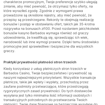
charakterze promocyjnym, Twoje preferencje szybko ulegają
zmianie, aby mieć pewność, że otrzymasz tylko oferty, na
które wyraziłeś zgodę. Zgodnie z wymogami prawa
prowadzone są określone rejestry, aby mieć pewność, że
przepisy są przestrzegane. Rekordy te obejmują realizację
bonusów i postęp w obstawianiu ofert, takich jak 35-krotna
rozgrywka na bonusach zł100. Przed rozdaniem jakichkolwiek
bonusów kasyno Barbados wymaga również od graczy
udowodnienia, że kwalifikują się, sprawdzając ich wiek,
narodowość lub inne wymogi prawne. Dzięki temu środowisko
promocyjne jest sprawiedliwe i bezpieczne dla wszystkich
graczy.
Praktyki prywatności płatności stron trzecich
Kiedy korzystasz z usług płatniczych stron trzecich w
Barbados Casino, Twoje bezpieczeństwo i prywatność są
naszymi najważniejszymi priorytetami. Wszystkie transakcje
płatnicze, takie jak wpłaty i wypłaty, przechodzą przez
zaufane podmioty przetwarzające, które przestrzegają
rygorystycznych zasad prywatności. Do tych dostawców
wysyłana jest tylko minimalna ilość informacji osobistych i
transakcyjnych potrzebnych do przetwarzania Twoich
płatności. Twoje dane finansowe są bezpiecznie wysyłane do