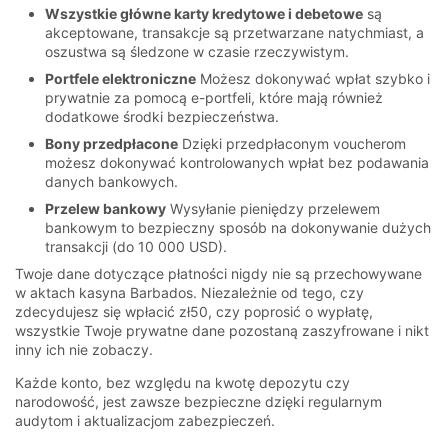
Wszystkie główne karty kredytowe i debetowe
są
akceptowane, transakcje są przetwarzane natychmiast, a
oszustwa są śledzone w czasie rzeczywistym.
Portfele elektroniczne
Możesz dokonywać wpłat szybko i
prywatnie za pomocą e-portfeli, które mają również
dodatkowe środki bezpieczeństwa.
Bony przedpłacone
Dzięki przedpłaconym voucherom
możesz dokonywać kontrolowanych wpłat bez podawania
danych bankowych.
Przelew bankowy
Wysyłanie pieniędzy przelewem
bankowym to bezpieczny sposób na dokonywanie dużych
transakcji (do 10 000 USD).
Twoje dane dotyczące płatności nigdy nie są przechowywane
w aktach kasyna Barbados. Niezależnie od tego, czy
zdecydujesz się wpłacić zł50, czy poprosić o wypłatę,
wszystkie Twoje prywatne dane pozostaną zaszyfrowane i nikt
inny ich nie zobaczy.
Każde konto, bez względu na kwotę depozytu czy
narodowość, jest zawsze bezpieczne dzięki regularnym
audytom i aktualizacjom zabezpieczeń.