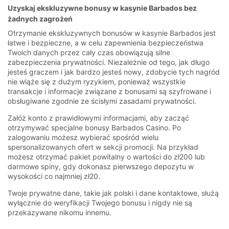
Uzyskaj ekskluzywne bonusy w kasynie Barbados bez
żadnych zagrożeń
Otrzymanie ekskluzywnych bonusów w kasynie Barbados jest
łatwe i bezpieczne, a w celu zapewnienia bezpieczeństwa
Twoich danych przez cały czas obowiązują silne
zabezpieczenia prywatności. Niezależnie od tego, jak długo
jesteś graczem i jak bardzo jesteś nowy, zdobycie tych nagród
nie wiąże się z dużym ryzykiem, ponieważ wszystkie
transakcje i informacje związane z bonusami są szyfrowane i
obsługiwane zgodnie ze ścisłymi zasadami prywatności.
Załóż konto z prawidłowymi informacjami, aby zacząć
otrzymywać specjalne bonusy Barbados Casino. Po
zalogowaniu możesz wybierać spośród wielu
spersonalizowanych ofert w sekcji promocji. Na przykład
możesz otrzymać pakiet powitalny o wartości do zł200 lub
darmowe spiny, gdy dokonasz pierwszego depozytu w
wysokości co najmniej zł20.
Twoje prywatne dane, takie jak polski i dane kontaktowe, służą
wyłącznie do weryfikacji Twojego bonusu i nigdy nie są
przekazywane nikomu innemu.