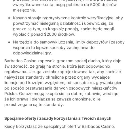
zweryfikowane konta mogą pobierać do 5000 dolarów
miesięcznie.
Kasyno stosuje rygorystyczne kontrole weryfikacyjne, aby
powstrzymać nielegalną działalność i upewnić się, że
gracze są tym, za kogo się podają, zanim będą mogli
wypłacić ponad $2000 środków.
Narzędzia do samowykluczania, limity depozytów i zasoby
wsparcia to lepsze sposoby zachęcania do
odpowiedzialnej gry.
Barbados Casino zapewnia graczom spokój ducha, który daje
świadomość, że grają na stronie, która jest odpowiednio
regulowana. Usługa została zaprojektowana tak, aby spełniać
najwyższe standardy określone przez organy wydające
licencje pod każdym względem, od sposobu rozgrywania gier
po sposób przetwarzania danych osobowych mieszkańców
Polska. Gracze mogą skupić się na dobrej zabawie, wiedząc,
że ich prawa i pieniądze są zawsze chronione, o ile
przestrzegane są te standardy.
Specjalne oferty i zasady korzystania z Twoich danych
Kiedy korzystasz ze specjalnych ofert w Barbados Casino,