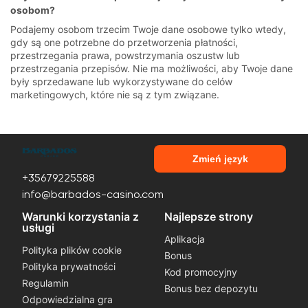
osobom?
Podajemy osobom trzecim Twoje dane osobowe tylko wtedy,
gdy są one potrzebne do przetworzenia płatności,
przestrzegania prawa, powstrzymania oszustw lub
przestrzegania przepisów. Nie ma możliwości, aby Twoje dane
były sprzedawane lub wykorzystywane do celów
marketingowych, które nie są z tym związane.
Zmień język
+35679225588
info@barbados-casino.com
Warunki korzystania z
Najlepsze strony
usługi
Aplikacja
Polityka plików cookie
Bonus
Polityka prywatności
Kod promocyjny
Regulamin
Bonus bez depozytu
Odpowiedzialna gra