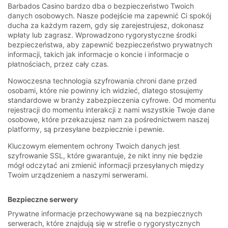
Barbados Casino bardzo dba o bezpieczeństwo Twoich
danych osobowych. Nasze podejście ma zapewnić Ci spokój
ducha za każdym razem, gdy się zarejestrujesz, dokonasz
wpłaty lub zagrasz. Wprowadzono rygorystyczne środki
bezpieczeństwa, aby zapewnić bezpieczeństwo prywatnych
informacji, takich jak informacje o koncie i informacje o
płatnościach, przez cały czas.
Nowoczesna technologia szyfrowania chroni dane przed
osobami, które nie powinny ich widzieć, dlatego stosujemy
standardowe w branży zabezpieczenia cyfrowe. Od momentu
rejestracji do momentu interakcji z nami wszystkie Twoje dane
osobowe, które przekazujesz nam za pośrednictwem naszej
platformy, są przesyłane bezpiecznie i pewnie.
Kluczowym elementem ochrony Twoich danych jest
szyfrowanie SSL, które gwarantuje, że nikt inny nie będzie
mógł odczytać ani zmienić informacji przesyłanych między
Twoim urządzeniem a naszymi serwerami.
Bezpieczne serwery
Prywatne informacje przechowywane są na bezpiecznych
serwerach, które znajdują się w strefie o rygorystycznych