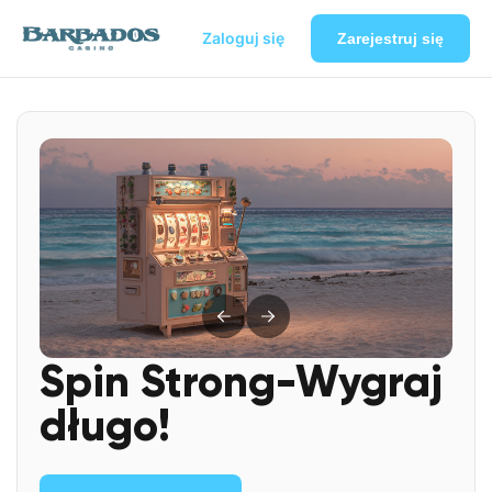
Zaloguj się
Zarejestruj się
Spin Strong-Wygraj
długo!