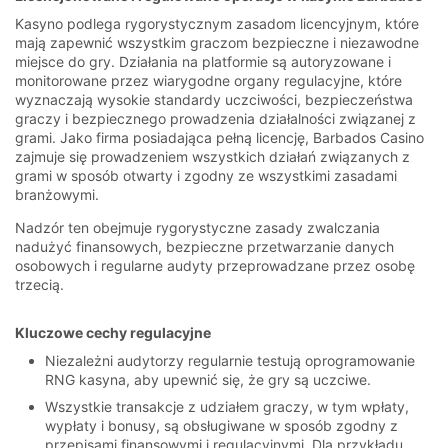
Kasyno podlega rygorystycznym zasadom licencyjnym, które
mają zapewnić wszystkim graczom bezpieczne i niezawodne
miejsce do gry. Działania na platformie są autoryzowane i
monitorowane przez wiarygodne organy regulacyjne, które
wyznaczają wysokie standardy uczciwości, bezpieczeństwa
graczy i bezpiecznego prowadzenia działalności związanej z
grami. Jako firma posiadająca pełną licencję, Barbados Casino
zajmuje się prowadzeniem wszystkich działań związanych z
grami w sposób otwarty i zgodny ze wszystkimi zasadami
branżowymi.
Nadzór ten obejmuje rygorystyczne zasady zwalczania
nadużyć finansowych, bezpieczne przetwarzanie danych
osobowych i regularne audyty przeprowadzane przez osobę
trzecią.
Kluczowe cechy regulacyjne
Niezależni audytorzy regularnie testują oprogramowanie
RNG kasyna, aby upewnić się, że gry są uczciwe.
Wszystkie transakcje z udziałem graczy, w tym wpłaty,
wypłaty i bonusy, są obsługiwane w sposób zgodny z
przepisami finansowymi i regulacyjnymi. Dla przykładu,