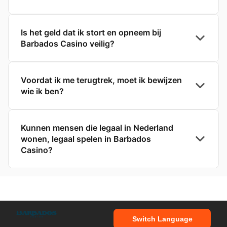
Is het geld dat ik stort en opneem bij
Barbados Casino veilig?
Voordat ik me terugtrek, moet ik bewijzen
wie ik ben?
Kunnen mensen die legaal in Nederland
wonen, legaal spelen in Barbados
Casino?
Switch Language