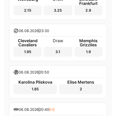
Frankfurt
2.15
3.25
2.9
06.08.2026
23:30
Cleveland
Draw
Memphis
Cavaliers
Grizzlies
1.95
3.1
1.9
06.08.2026
20:50
Karolina Pliskova
Elise Mertens
1.85
2
06.08.2026
20:40