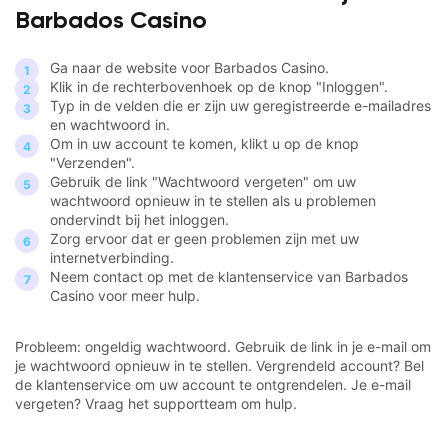
Barbados Casino
Ga naar de website voor Barbados Casino.
Klik in de rechterbovenhoek op de knop "Inloggen".
Typ in de velden die er zijn uw geregistreerde e-mailadres
en wachtwoord in.
Om in uw account te komen, klikt u op de knop
"Verzenden".
Gebruik de link "Wachtwoord vergeten" om uw
wachtwoord opnieuw in te stellen als u problemen
ondervindt bij het inloggen.
Zorg ervoor dat er geen problemen zijn met uw
internetverbinding.
Neem contact op met de klantenservice van Barbados
Casino voor meer hulp.
Probleem: ongeldig wachtwoord. Gebruik de link in je e-mail om
je wachtwoord opnieuw in te stellen. Vergrendeld account? Bel
de klantenservice om uw account te ontgrendelen. Je e-mail
vergeten? Vraag het supportteam om hulp.