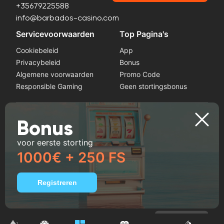
+35679225588
info@barbados-casino.com
Servicevoorwaarden
Top Pagina's
Cookiebeleid
App
Privacybeleid
Bonus
Algemene voorwaarden
Promo Code
Responsible Gaming
Geen stortingsbonus
Speel het veilig
Bonus
Als u symptomen van gokverslaving opmerkt, zoek dan
voor eerste storting
hulp bij een professional. Deze website is bedoeld voor
1000€ + 250 FS
gebruikers van 18 jaar en ouder.
Registreren
All Rights Reserved.