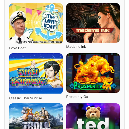
Madame Ink
Love Boat
Prosperity Ox
Classic Thai Sunrise