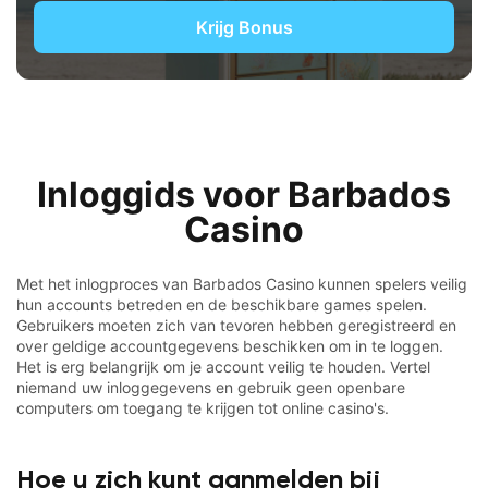
Krijg Bonus
Inloggids voor Barbados
Casino
Met het inlogproces van Barbados Casino kunnen spelers veilig
hun accounts betreden en de beschikbare games spelen.
Gebruikers moeten zich van tevoren hebben geregistreerd en
over geldige accountgegevens beschikken om in te loggen.
Het is erg belangrijk om je account veilig te houden. Vertel
niemand uw inloggegevens en gebruik geen openbare
computers om toegang te krijgen tot online casino's.
Hoe u zich kunt aanmelden bij