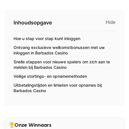
Inhoudsopgave
Hide
Hoe u stap voor stap kunt inloggen
Ontvang exclusieve welkomstbonussen met uw
inloggen in Barbados Casino
Snelle stappen voor nieuwe spelers om zich aan te
melden bij Barbados Casino
Veilige stortings- en opnamemethoden
Uitbetalingstijden en limieten voor opnames bij
Barbados Casino
Hoe lang duurt het om geld op te nemen?
De mobiele aanmeldings- en game-ervaring van
Barbados Casino
Mobile Gaming
Onze Winnaars