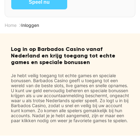
Speel nu
Home
Inloggen
Log in op Barbados Casino vanaf
Nederland en krijg toegang tot echte
games en speciale bonussen
Je hebt veilig toegang tot echte games en speciale
bonussen. Barbados Casino geeft u toegang tot een
wereld van de beste slots, live games en snelle opnames.
U kunt uw geld eenvoudig beheren en speciale bonussen
krijgen als u uw accountaanmelding beschermt, ongeacht
waar u als trotse Nederlands speler speelt. Zo logt u in bij
Barbados Casino, zodat u snel en veilig bij uw account
kunt komen. Zo komen alle spelers gemakkelijk bij hun
accounts. Nadat je je hebt aangemeld, zijn er maar een
paar klikken nodig om weer je favoriete games te spelen.