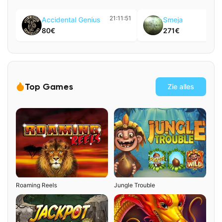
Inloggids voor Barbados Casino
21:11:51
Accidental Genius
Smeja
Hoe u zich kunt aanmelden bij Barbados Casino
80€
271€
Top Games
Zie alles
Roaming Reels
Jungle Trouble