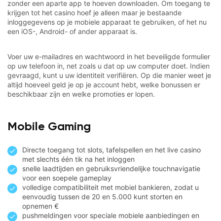
zonder een aparte app te hoeven downloaden. Om toegang te
krijgen tot het casino hoef je alleen maar je bestaande
inloggegevens op je mobiele apparaat te gebruiken, of het nu
een iOS-, Android- of ander apparaat is.
Voer uw e-mailadres en wachtwoord in het beveiligde formulier
op uw telefoon in, net zoals u dat op uw computer doet. Indien
gevraagd, kunt u uw identiteit verifiëren. Op die manier weet je
altijd hoeveel geld je op je account hebt, welke bonussen er
beschikbaar zijn en welke promoties er lopen.
Mobile Gaming
Directe toegang tot slots, tafelspellen en het live casino
met slechts één tik na het inloggen
snelle laadtijden en gebruiksvriendelijke touchnavigatie
voor een soepele gameplay
volledige compatibiliteit met mobiel bankieren, zodat u
eenvoudig tussen de 20 en 5.000 kunt storten en
opnemen €
pushmeldingen voor speciale mobiele aanbiedingen en