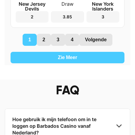
New Jersey
Draw
New York
Devils
Islanders
2
3.85
3
1
2
3
4
Volgende
Zie Meer
FAQ
Hoe gebruik ik mijn telefoon om in te
loggen op Barbados Casino vanaf
Nederland?