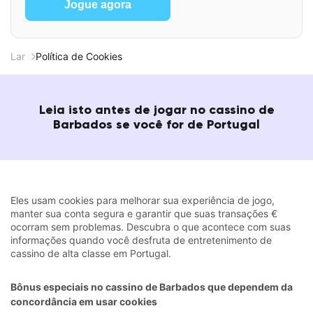
Jogue agora
Lar
Política de Cookies
Leia isto antes de jogar no cassino de
Barbados se você for de Portugal
Eles usam cookies para melhorar sua experiência de jogo,
manter sua conta segura e garantir que suas transações €
ocorram sem problemas. Descubra o que acontece com suas
informações quando você desfruta de entretenimento de
cassino de alta classe em Portugal.
Bônus especiais no cassino de Barbados que dependem da
concordância em usar cookies