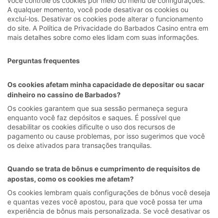
você controle os cookies por meio do menu de configurações.
A qualquer momento, você pode desativar os cookies ou
excluí-los. Desativar os cookies pode alterar o funcionamento
do site. A Política de Privacidade do Barbados Casino entra em
mais detalhes sobre como eles lidam com suas informações.
Perguntas frequentes
Os cookies afetam minha capacidade de depositar ou sacar
dinheiro no cassino de Barbados?
Os cookies garantem que sua sessão permaneça segura
enquanto você faz depósitos e saques. É possível que
desabilitar os cookies dificulte o uso dos recursos de
pagamento ou cause problemas, por isso sugerimos que você
os deixe ativados para transações tranquilas.
Quando se trata de bônus e cumprimento de requisitos de
apostas, como os cookies me afetam?
Os cookies lembram quais configurações de bônus você deseja
e quantas vezes você apostou, para que você possa ter uma
experiência de bônus mais personalizada. Se você desativar os