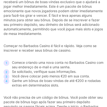
receberá um bônus de boas-vindas exclusivo que o ajudará a
jogar melhor imediatamente. Este é um pacote de bônus
emocionante que novos jogadores podem obter imediatamente
para fazê-los girar e vencer. É fácil e leva apenas alguns
minutos para obter seu bônus. Depois de se inscrever e fazer
seu primeiro depósito, seu dinheiro de bônus será adicionado
automaticamente, permitindo que você jogue mais slots e jogos
de mesa imediatamente.
Começar no Barbados Casino é fácil e rápido. Veja como se
inscrever e receber seus bônus de cassino.
Comece criando uma nova conta no Barbados Casino com
seu endereço de e-mail e uma senha.
Se solicitado, verifique suas informações.
Você deve colocar pelo menos €20 em sua conta.
Ganhe um bônus de boas-vindas de até €200 e rodadas
extras em determinados slots.
Você não precisa de um código de bônus. Você pode obter seu
pacote de bônus logo após fazer seu primeiro depósito
seguindo os passos fáceis acima. Desde o início, o Barbados