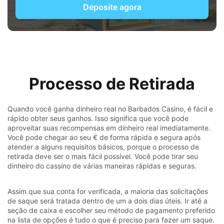
Deposite agora
Processo de Retirada
Quando você ganha dinheiro real no Barbados Casino, é fácil e
rápido obter seus ganhos. Isso significa que você pode
aproveitar suas recompensas em dinheiro real imediatamente.
Você pode chegar ao seu € de forma rápida e segura após
atender a alguns requisitos básicos, porque o processo de
retirada deve ser o mais fácil possível. Você pode tirar seu
dinheiro do cassino de várias maneiras rápidas e seguras.
Assim que sua conta for verificada, a maioria das solicitações
de saque será tratada dentro de um a dois dias úteis. Ir até a
seção de caixa e escolher seu método de pagamento preferido
na lista de opções é tudo o que é preciso para fazer um saque.