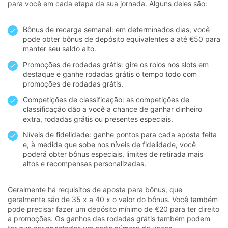
para você em cada etapa da sua jornada. Alguns deles são:
Bônus de recarga semanal: em determinados dias, você
pode obter bônus de depósito equivalentes a até €50 para
manter seu saldo alto.
Promoções de rodadas grátis: gire os rolos nos slots em
destaque e ganhe rodadas grátis o tempo todo com
promoções de rodadas grátis.
Competições de classificação: as competições de
classificação dão a você a chance de ganhar dinheiro
extra, rodadas grátis ou presentes especiais.
Níveis de fidelidade: ganhe pontos para cada aposta feita
e, à medida que sobe nos níveis de fidelidade, você
poderá obter bônus especiais, limites de retirada mais
altos e recompensas personalizadas.
Geralmente há requisitos de aposta para bônus, que
geralmente são de 35 x a 40 x o valor do bônus. Você também
pode precisar fazer um depósito mínimo de €20 para ter direito
a promoções. Os ganhos das rodadas grátis também podem