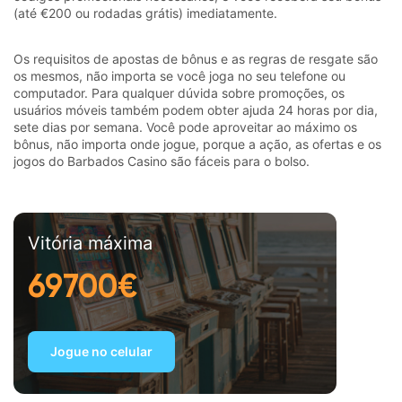
(até €200 ou rodadas grátis) imediatamente.
Os requisitos de apostas de bônus e as regras de resgate são
os mesmos, não importa se você joga no seu telefone ou
computador. Para qualquer dúvida sobre promoções, os
usuários móveis também podem obter ajuda 24 horas por dia,
sete dias por semana. Você pode aproveitar ao máximo os
bônus, não importa onde jogue, porque a ação, as ofertas e os
jogos do Barbados Casino são fáceis para o bolso.
Vitória máxima
69700€
Jogue no celular