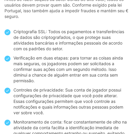
usuários devem provar quem são. Conforme exigido pela lei
Portugal, isso também ajuda a impedir fraudes e mantém seu €
seguro.
Criptografia SSL: Todos os pagamentos e transferências
de dados são criptografados, o que protege suas
atividades bancárias e informações pessoais de acordo
com os padrões do setor.
Verificação em duas etapas: para tornar as coisas ainda
mais seguras, os jogadores podem ser solicitados a
confirmar suas ações com um segundo método. Isso
diminui a chance de alguém entrar em sua conta sem
permissão.
Controles de privacidade: Sua conta de jogador possui
configurações de privacidade que você pode alterar.
Essas configurações permitem que você controle as
notificações e quais informações outras pessoas podem
ver sobre você.
Monitoramento de conta: ficar constantemente de olho na
atividade da conta facilita a identificação imediata de
qualquer comportamento estranho ou suspeito, evitando