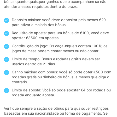
bônus quanto quaisquer ganhos que o acompanhem se não
atender a esses requisitos dentro do prazo.
Depósito mínimo: você deve depositar pelo menos €20
para ativar a maioria dos bônus.
Requisito de aposta: para um bônus de €100, você deve
apostar €3500 em apostas.
Contribuição do jogo: Os caça-níqueis contam 100%; os
jogos de mesa podem contar menos ou não contar.
Limite de tempo: Bônus e rodadas grátis devem ser
usados dentro de 21 dias.
Ganho máximo com bônus: você só pode obter €500 com
rodadas grátis ou dinheiro de bônus, a menos que diga o
contrário.
Limite de aposta: Você só pode apostar €4 por rodada ou
rodada enquanto aposta.
Verifique sempre a seção de bônus para quaisquer restrições
baseadas em sua nacionalidade ou forma de pagamento. Se