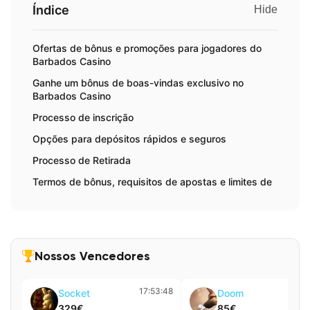
Índice
Hide
Ofertas de bônus e promoções para jogadores do
Barbados Casino
Ganhe um bônus de boas-vindas exclusivo no
Barbados Casino
Processo de inscrição
Opções para depósitos rápidos e seguros
Processo de Retirada
Termos de bônus, requisitos de apostas e limites de
pagamento
Jogo móvel no cassino de Barbados: ganhe bônus
em qualquer lugar
Sua experiência no cassino é segura com protocolos
Nossos Vencedores
de segurança de alto nível
Informações gerais sobre o bônus do cassino de
17:53:48
17
Socket
Doom
Barbados
329€
85€