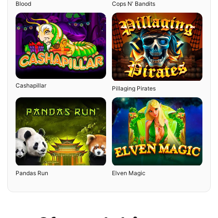
Blood
Cops N' Bandits
Cashapillar
Pillaging Pirates
Pandas Run
Elven Magic