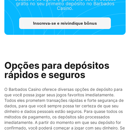
grátis no seu primeiro depósito no Barbados
Casino.
Inscreva-se e reivindique bônus
Opções para depósitos
rápidos e seguros
O Barbados Casino oferece diversas opções de depósito para
que você possa jogar seus jogos favoritos imediatamente.
Todos eles prometem transações rápidas e forte segurança de
dados, para que você sempre possa ter certeza de que seu
dinheiro e dados pessoais estão seguros. Para quase todos os
métodos de pagamento, os depósitos são processados
imediatamente. A partir do momento em que seu depósito for
confirmado, você poderá começar a jogar com seu dinheiro. Se