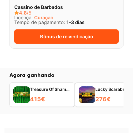
Cassino de Barbados
4.8
/5
Licença:
Curaçao
Tempo de pagamento:
1-3 dias
Bônus de reivindicação
Agora ganhando
Treasure Of Shaman
Lucky Scarabs
415€
276€